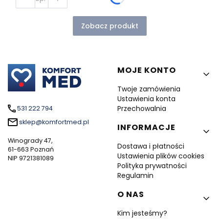
Zobacz produkt
Linki w stopce
MOJE KONTO
Twoje zamówienia
Ustawienia konta
Przechowalnia
531 222 794
sklep@komfortmed.pl
INFORMACJE
Winogrady 47,
Dostawa i płatności
61-663 Poznań
Ustawienia plików cookies
NIP 9721381089
Polityka prywatności
Regulamin
O NAS
Kim jesteśmy?