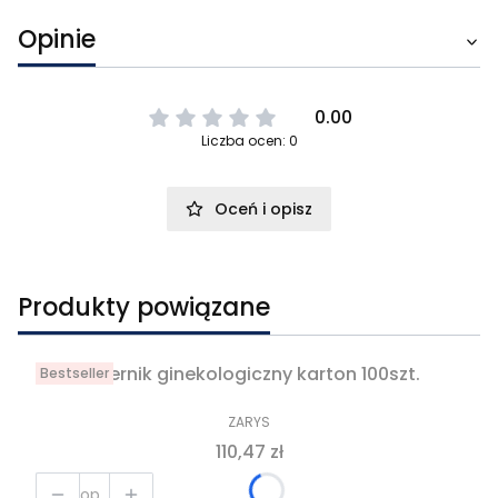
Opinie
0.00
Liczba ocen: 0
Oceń i opisz
Produkty powiązane
Wziernik ginekologiczny karton 100szt.
Bestseller
PRODUCENT
ZARYS
Cena
110,47 zł
op.