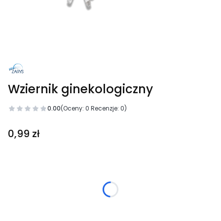
Wziernik ginekologiczny
0.00
(Oceny: 0 Recenzje: 0)
Cena
0,99 zł
Wybierz wariant produktu:
Poszczególne warianty mogą różnić się ceną
*
Rozmiar
Wybierz