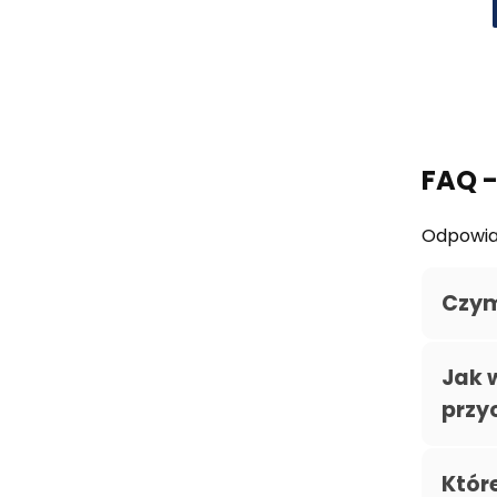
FAQ -
Odpowiad
Czym 
Jak 
przy
Któr