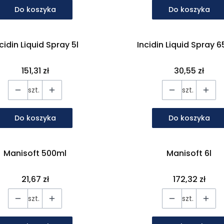
Do koszyka
Do koszyka
cidin Liquid Spray 5l
Incidin Liquid Spray 
Cena
Cena
151,31 zł
30,55 zł
szt.
szt.
Do koszyka
Do koszyka
Manisoft 500ml
Manisoft 6l
Cena
Cena
21,67 zł
172,32 zł
szt.
szt.