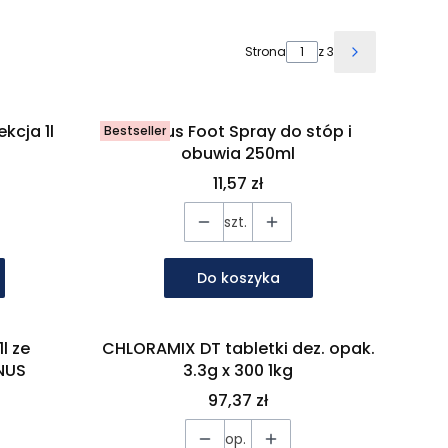
Strona
z 3
Następne pr
kcja 1l
Alpinus Foot Spray do stóp i
Bestseller
obuwia 250ml
Cena
11,57 zł
szt.
Do koszyka
ze
CHLORAMIX DT tabletki dez. opak.
NUS
3.3g x 300 1kg
Cena
97,37 zł
op.