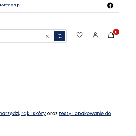
ortmed.pl
Produkty w 
Wyczyść
Szukaj
narzędzi
,
rąk i skóry
oraz
testy i opakowanie do