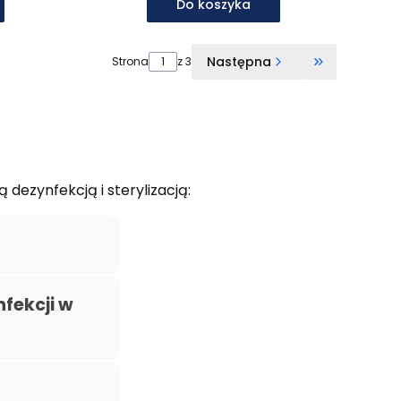
Do koszyka
Następna
Strona
z 3
Przejdź do o
dezynfekcją i sterylizacją:
fekcji w