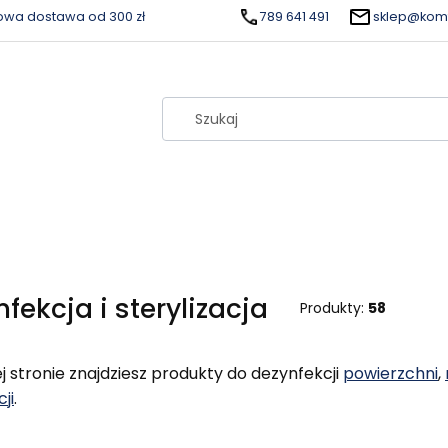
wa dostawa od 300 zł
789 641 491
sklep@komf
fekcja i sterylizacja
Produkty:
58
j stronie znajdziesz produkty do dezynfekcji
powierzchni
,
cji
.