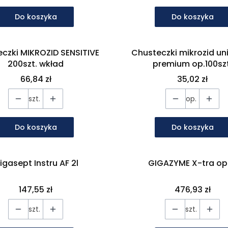
Do koszyka
Do koszyka
czki MIKROZID SENSITIVE
Chusteczki mikrozid un
200szt. wkład
premium op.100szt
Cena
Cena
66,84 zł
35,02 zł
szt.
op.
Do koszyka
Do koszyka
igasept Instru AF 2l
GIGAZYME X-tra op.
Cena
Cena
147,55 zł
476,93 zł
szt.
szt.