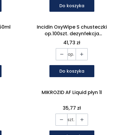
Do koszyka
650ml
Incidin OxyWipe S chusteczki
op.100szt. dezynfekcja
powierzchni
Cena
41,73 zł
op.
Do koszyka
MIKROZID AF Liquid płyn 1l
Cena
35,77 zł
szt.