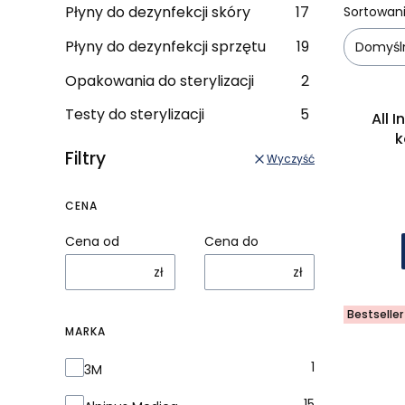
Lista
Płyny do dezynfekcji skóry
17
Sortowani
Płyny do dezynfekcji sprzętu
19
Domyśl
Opakowania do sterylizacji
2
Testy do sterylizacji
5
All 
k
Filtry
Wyczyść
CENA
Cena od
Cena do
zł
zł
Alpinus
Bestseller
MARKA
Marka
1
3M
15