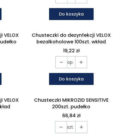
Do koszyka
ji VELOX
Chusteczki do dezynfekcji VELOX
pudełko
bezalkoholowe 100szt. wkład
Cena
19,22 zł
op.
Do koszyka
ji VELOX
Chusteczki MIKROZID SENSITIVE
wkład
200szt. pudełko
Cena
66,84 zł
szt.