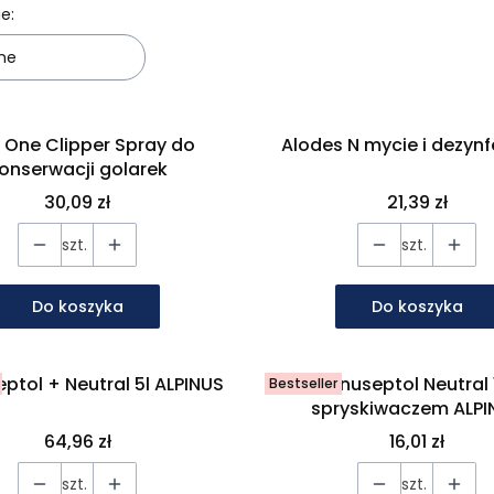
 produktów
e:
ne
In One Clipper Spray do
Alodes N mycie i dezynfe
onserwacji golarek
Cena
Cena
30,09 zł
21,39 zł
szt.
szt.
Do koszyka
Do koszyka
eptol + Neutral 5l ALPINUS
Alpinuseptol Neutral 1l 
Bestseller
spryskiwaczem ALPI
Cena
Cena
64,96 zł
16,01 zł
szt.
szt.