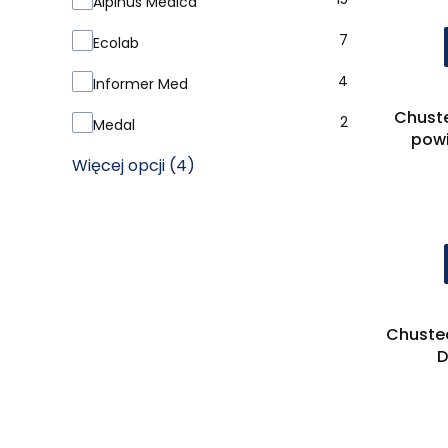
Alpinus Medica
7
Ecolab
4
Informer Med
Chuste
2
Medal
powi
Więcej opcji (4)
Chustec
D