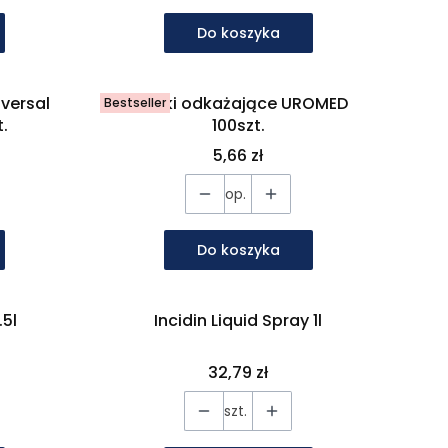
Do koszyka
iversal
Gaziki odkażające UROMED
Bestseller
.
100szt.
Cena
5,66 zł
op.
Do koszyka
5l
Incidin Liquid Spray 1l
Cena
32,79 zł
szt.