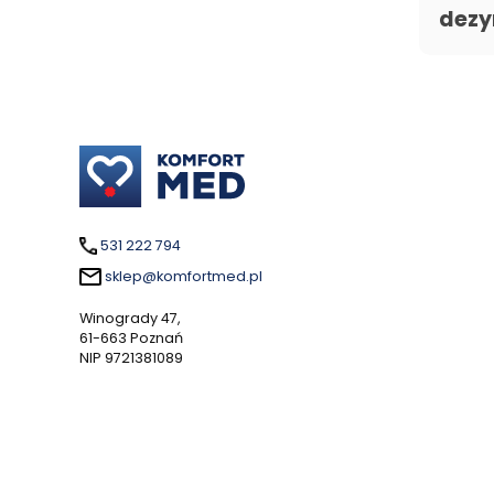
dezy
531 222 794
sklep@komfortmed.pl
Winogrady 47,
61-663 Poznań
NIP 9721381089