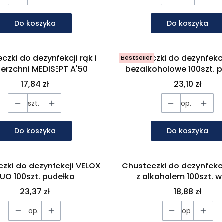
Do koszyka
Do koszyka
czki do dezynfekcji rąk i
Chusteczki do dezynfekc
Bestseller
erzchni MEDISEPT A'50
bezalkoholowe 100szt. 
Cena
Cena
17,84 zł
23,10 zł
szt.
op.
Do koszyka
Do koszyka
zki do dezynfekcji VELOX
Chusteczki do dezynfekc
UO 100szt. pudełko
z alkoholem 100szt. 
Cena
Cena
23,37 zł
18,88 zł
op.
op