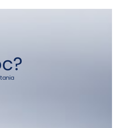
oc?
tania