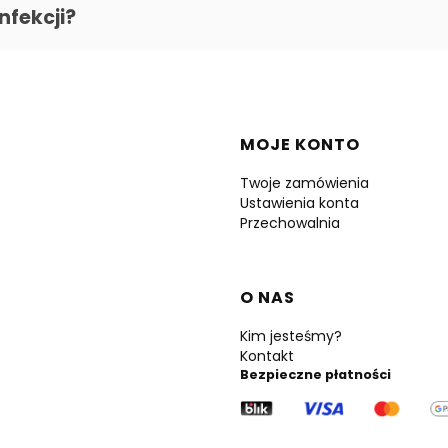
nfekcji?
Linki w stopce
MOJE KONTO
Twoje zamówienia
Ustawienia konta
Przechowalnia
O NAS
Kim jesteśmy?
Kontakt
Bezpieczne płatności