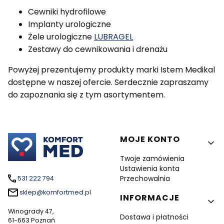
Cewniki hydrofilowe
Implanty urologiczne
Żele urologiczne
LUBRAGEL
Zestawy do cewnikowania i drenażu
Powyżej prezentujemy produkty marki Istem Medikal
dostępne w naszej ofercie. Serdecznie zapraszamy
do zapoznania się z tym asortymentem.
Linki w stopce
MOJE KONTO
Twoje zamówienia
Ustawienia konta
Przechowalnia
531 222 794
sklep@komfortmed.pl
INFORMACJE
Winogrady 47,
Dostawa i płatności
61-663 Poznań