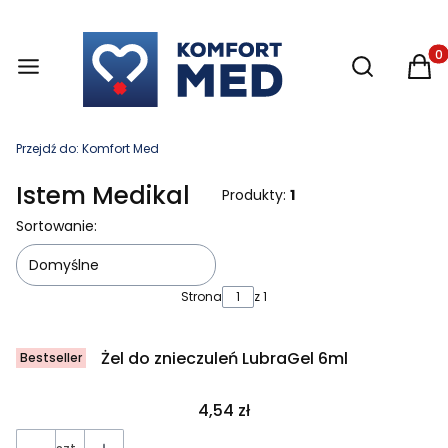
Otwórz wysz
Produ
Przejdź do:
Komfort Med
Istem Medikal
Produkty:
1
Lista produktów
Sortowanie:
Domyślne
Strona
z 1
Żel do znieczuleń LubraGel 6ml
Bestseller
Cena
4,54 zł