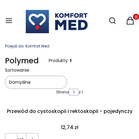
Otwórz wysz
Produ
Przejdź do:
Komfort Med
Polymed
Produkty:
1
Lista produktów
Sortowanie:
Domyślne
Strona
z 1
Przewód do cystoskopii i rektoskopii - pojedynczy
Cena
12,74 zł