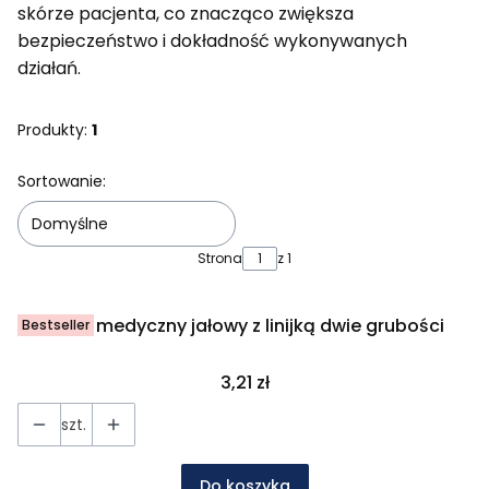
skórze pacjenta, co znacząco zwiększa
bezpieczeństwo i dokładność wykonywanych
działań.
Produkty:
1
Lista produktów
Sortowanie:
Domyślne
Strona
z 1
Pisak medyczny jałowy z linijką dwie grubości
Bestseller
Cena
3,21 zł
szt.
Do koszyka