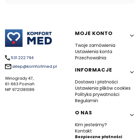
Linki w stopce
MOJE KONTO
Twoje zamówienia
Ustawienia konta
Przechowalnia
531 222 794
sklep@komfortmed.pl
INFORMACJE
Winogrady 47,
Dostawa i płatności
61-663 Poznań
Ustawienia plików cookies
NIP 9721381089
Polityka prywatności
Regulamin
O NAS
Kim jesteśmy?
Kontakt
Bezpieczne płatności