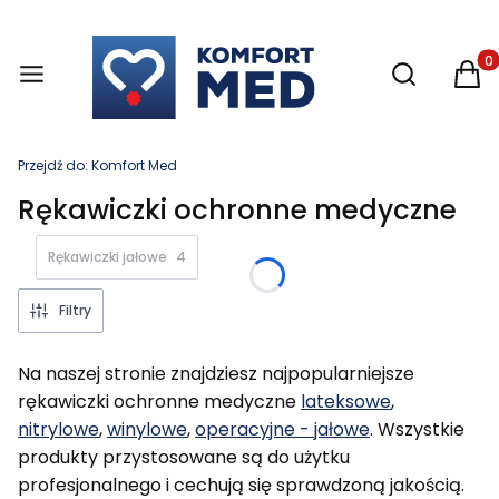
Otwórz wysz
Produ
Przejdź do:
Komfort Med
Rękawiczki ochronne medyczne
Rękawiczki jałowe
4
Filtry
Na naszej stronie znajdziesz najpopularniejsze
rękawiczki ochronne medyczne
lateksowe
,
nitrylowe
,
winylowe
,
operacyjne - jałowe
. Wszystkie
produkty przystosowane są do użytku
profesjonalnego i cechują się sprawdzoną jakością.