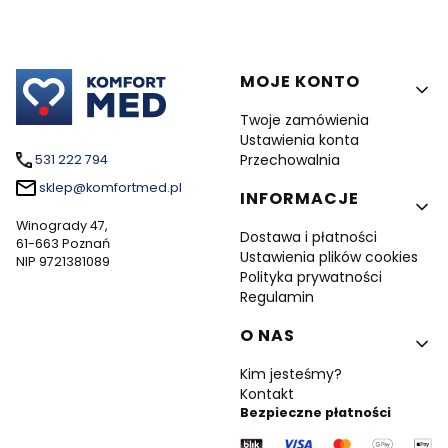
Linki w stopce
MOJE KONTO
Twoje zamówienia
Ustawienia konta
Przechowalnia
531 222 794
sklep@komfortmed.pl
INFORMACJE
Winogrady 47,
Dostawa i płatności
61-663 Poznań
Ustawienia plików cookies
NIP 9721381089
Polityka prywatności
Regulamin
O NAS
Kim jesteśmy?
Kontakt
Bezpieczne płatności