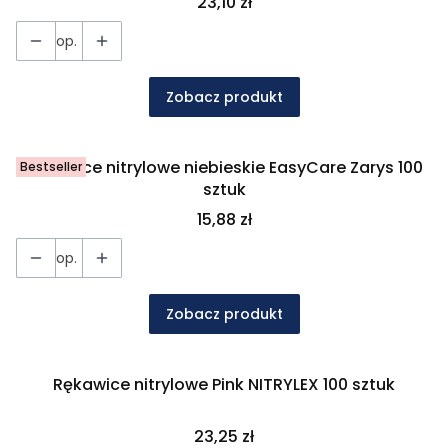
Cena
23,10 zł
op.
Zobacz produkt
Rękawice nitrylowe niebieskie EasyCare Zarys 100
Bestseller
sztuk
Cena
15,88 zł
op.
Zobacz produkt
Rękawice nitrylowe Pink NITRYLEX 100 sztuk
Cena
23,25 zł