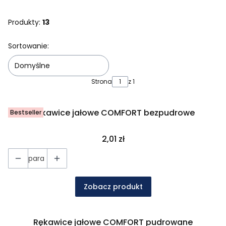
Produkty:
13
Lista produktów
Sortowanie:
Domyślne
Strona
z 1
Rękawice jałowe COMFORT bezpudrowe
Bestseller
Cena
2,01 zł
para
Zobacz produkt
Rękawice jałowe COMFORT pudrowane