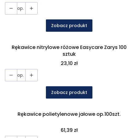
op.
Zobacz produkt
Rękawice nitrylowe różowe Easycare Zarys 100
sztuk
Cena
23,10 zł
op.
Zobacz produkt
Rękawice polietylenowe jałowe op.100szt.
Cena
61,39 zł