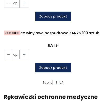
op.
Zobacz produkt
Rękawice winylowe bezpudrowe ZARYS 100 sztuk
Bestseller
Cena
11,91 zł
op.
Zobacz produkt
Strona
z 1
Rękawiczki ochronne medyczne