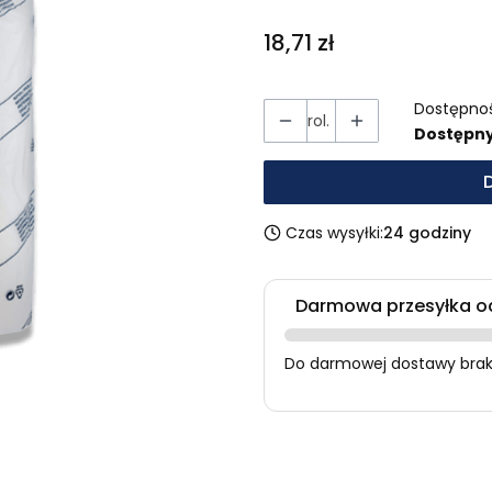
Cena
18,71 zł
Dostępno
rol.
Dostępn
Czas wysyłki:
24 godziny
Darmowa przesyłka od
Do darmowej dostawy braku