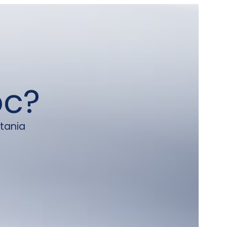
oc?
tania