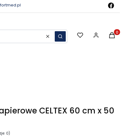
ortmed.pl
Produkty w 
Wyczyść
Szukaj
papierowe CELTEX 60 cm x 50
je: 0)