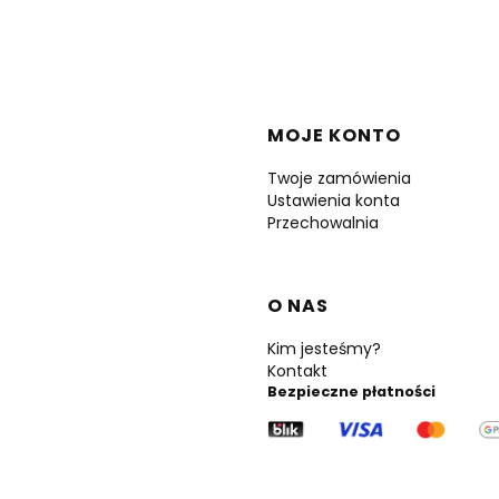
Linki w stopce
MOJE KONTO
Twoje zamówienia
Ustawienia konta
Przechowalnia
O NAS
Kim jesteśmy?
Kontakt
Bezpieczne płatności