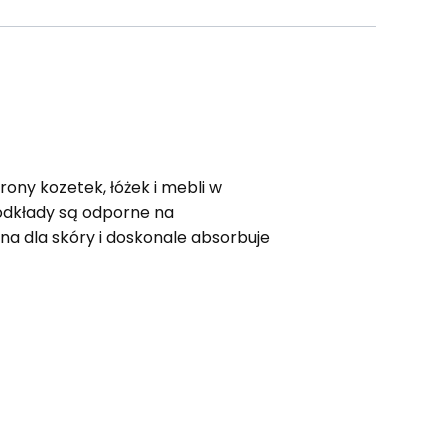
ony kozetek, łóżek i mebli w
odkłady są odporne na
tna dla skóry i doskonale absorbuje