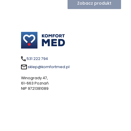
Zobacz produkt
531 222 794
sklep@komfortmed.pl
Winogrady 47,
61-663 Poznań
NIP 9721381089