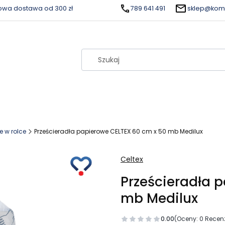
wa dostawa od 300 zł
789 641 491
sklep@komf
 w rolce
Prześcieradła papierowe CELTEX 60 cm x 50 mb Medilux
Celtex
Prześcieradła 
mb Medilux
0.00
(Oceny: 0 Recenz