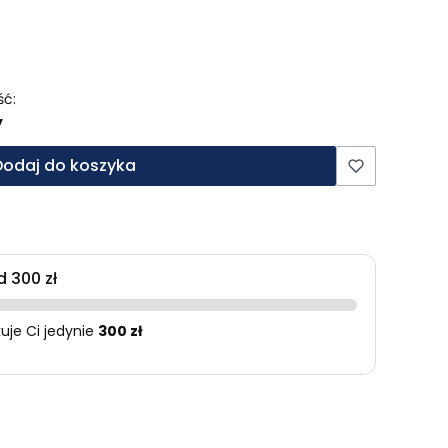
ść:
y
Dodaj do koszyka
 300 zł
je Ci jedynie
300 zł