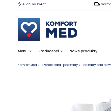
14-dni na zwrot
darmo
Menu
Producenci
Nowe produkty
Komfort Med
Prześcieradła i podkłady
Podkłady papierowe