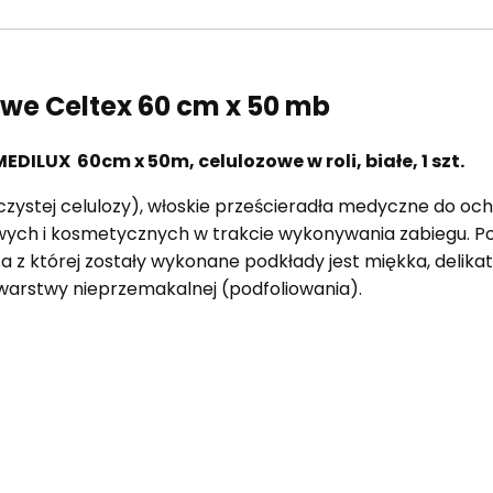
owe Celtex 60 cm x 50 mb
DILUX 60cm x 50m, celulozowe w roli, białe, 1 szt.
stej celulozy), włoskie prześcieradła medyczne do ochr
ych i kosmetycznych w trakcie wykonywania zabiegu. P
za z której zostały wykonane podkłady jest miękka, delika
 warstwy nieprzemakalnej (podfoliowania).